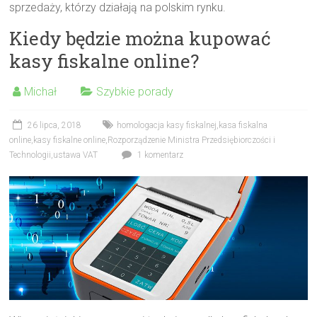
sprzedaży, którzy działają na polskim rynku.
Kiedy będzie można kupować
kasy fiskalne online?
Michał
Szybkie porady
26 lipca, 2018
homologacja kasy fiskalnej
,
kasa fiskalna
online
,
kasy fiskalne online
,
Rozporządzenie Ministra Przedsiębiorczości i
Technologii
,
ustawa VAT
1 komentarz