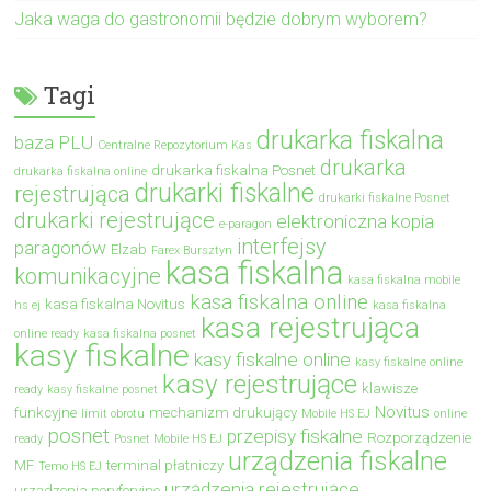
Jaka waga do gastronomii będzie dobrym wyborem?
Tagi
drukarka fiskalna
baza PLU
Centralne Repozytorium Kas
drukarka
drukarka fiskalna Posnet
drukarka fiskalna online
drukarki fiskalne
rejestrująca
drukarki fiskalne Posnet
drukarki rejestrujące
elektroniczna kopia
e-paragon
interfejsy
paragonów
Elzab
Farex Bursztyn
kasa fiskalna
komunikacyjne
kasa fiskalna mobile
kasa fiskalna online
kasa fiskalna Novitus
hs ej
kasa fiskalna
kasa rejestrująca
online ready
kasa fiskalna posnet
kasy fiskalne
kasy fiskalne online
kasy fiskalne online
kasy rejestrujące
klawisze
ready
kasy fiskalne posnet
Novitus
funkcyjne
mechanizm drukujący
limit obrotu
Mobile HS EJ
online
posnet
przepisy fiskalne
Rozporządzenie
ready
Posnet Mobile HS EJ
urządzenia fiskalne
MF
terminal płatniczy
Temo HS EJ
urządzenia rejestrujące
urządzenia peryferyjne