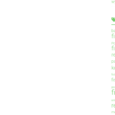
w
b
f
Po
f
r
p
k
fi
f
po
f
on
r
m