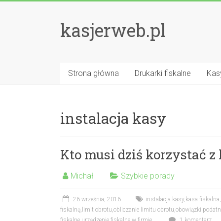
kasjerweb.pl
Strona główna
Drukarki fiskalne
Kasy
instalacja kasy
Kto musi dziś korzystać z
Michał
Szybkie porady
26 września, 2016
instalacja kasy
,
kasa fiskalna
,
fiskalną
,
limit obrotu
,
obliczanie limitu obrotu
,
obowiązki podatn
fiskalne
,
urządzenie fiskalne w firmie
1 komentarz