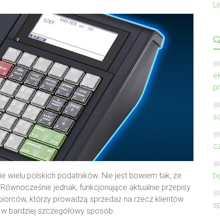
U
e
p
s
c
bie wielu polskich podatników. Nie jest bowiem tak, że
b
 Równocześnie jednak, funkcjonujące aktualnie przepisy
biorców, którzy prowadzą sprzedaż na rzecz klientów
s
 w bardziej szczegółowy sposób.