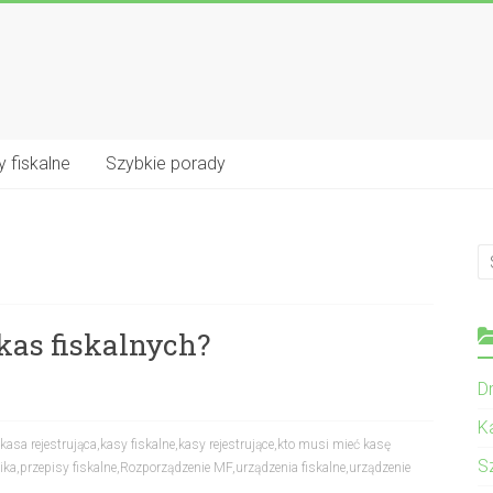
 fiskalne
Szybkie porady
 kas fiskalnych?
Dr
K
kasa rejestrująca
,
kasy fiskalne
,
kasy rejestrujące
,
kto musi mieć kasę
S
ika
,
przepisy fiskalne
,
Rozporządzenie MF
,
urządzenia fiskalne
,
urządzenie