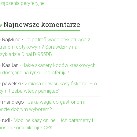
rządzenia peryferyjne
Najnowsze komentarze
RajMund
-
Co potrafi waga etykietująca z
kranem dotykowym? Sprawdźmy na
rzykładzie Dibal D-955DB
KasJan
-
Jakie skanery kodów kreskowych
ą dostępne na rynku i co oferują?
pawelski
-
Zmiana serwisu kasy fiskalnej – o
zym trzeba wtedy pamiętać?
mandiego
-
Jaka waga do gastronomii
ędzie dobrym wyborem?
rudi
-
Mobilne kasy online – ich parametry i
posób komunikacji z CRK