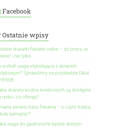
Facebook
Ostatnie wpisy
bilne drukarki fiskalne online – do pracy „w
renie” i nie tylko
o potrafi waga etykietująca z ekranem
otykowym? Sprawdźmy na przykładzie Dibal
-955DB
akie skanery kodów kreskowych są dostępne
 rynku i co oferują?
miana serwisu kasy fiskalnej – o czym trzeba
tedy pamiętać?
aka waga do gastronomii będzie dobrym