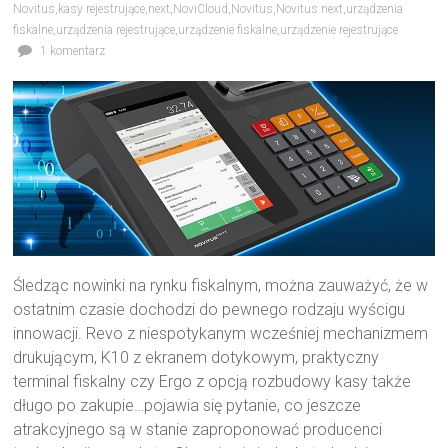
Novitus
,
kasy rejestrujące
,
next
,
NoviCloud
,
Novitus
,
Novitus next
,
urządzenia
fiskalne
,
urządzenia rejestrujące
,
urządzenie fiskalne
,
urządzenie rejestrujące
1 komentarz
Śledząc nowinki na rynku fiskalnym, można zauważyć, że w
ostatnim czasie dochodzi do pewnego rodzaju wyścigu
innowacji. Revo z niespotykanym wcześniej mechanizmem
drukującym, K10 z ekranem dotykowym, praktyczny
terminal fiskalny czy Ergo z opcją rozbudowy kasy także
długo po zakupie…pojawia się pytanie, co jeszcze
atrakcyjnego są w stanie zaproponować producenci