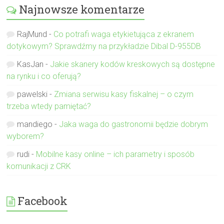
Najnowsze komentarze
RajMund
-
Co potrafi waga etykietująca z ekranem
dotykowym? Sprawdźmy na przykładzie Dibal D-955DB
KasJan
-
Jakie skanery kodów kreskowych są dostępne
na rynku i co oferują?
pawelski
-
Zmiana serwisu kasy fiskalnej – o czym
trzeba wtedy pamiętać?
mandiego
-
Jaka waga do gastronomii będzie dobrym
wyborem?
rudi
-
Mobilne kasy online – ich parametry i sposób
komunikacji z CRK
Facebook