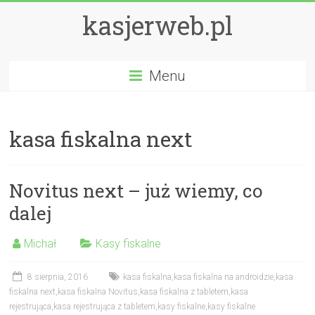
kasjerweb.pl
Menu
kasa fiskalna next
Novitus next – już wiemy, co
dalej
Michał
Kasy fiskalne
8 sierpnia, 2016
kasa fiskalna
,
kasa fiskalna na androidzie
,
kasa
fiskalna next
,
kasa fiskalna Novitus
,
kasa fiskalna z tabletem
,
kasa
rejestrująca
,
kasa rejestrująca z tabletem
,
kasy fiskalne
,
kasy fiskalne