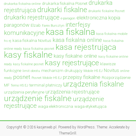
drukarka
drukarka fiskalna Posnet
drukarka fiskalna online
drukarki fiskalne
rejestrująca
drukarki fiskalne Posnet
drukarki rejestrujące
elektroniczna kopia
e-paragon
interfejsy
paragonów
Elzab
Farex Bursztyn
kasa fiskalna
komunikacyjne
kasa fiskalna mobile
kasa fiskalna online
kasa fiskalna Novitus
hs ej
kasa fiskalna
kasa rejestrująca
online ready
kasa fiskalna posnet
kasy fiskalne
kasy fiskalne online
kasy fiskalne online
kasy rejestrujące
klawisze
ready
kasy fiskalne posnet
Novitus
funkcyjne
mechanizm drukujący
limit obrotu
Mobile HS EJ
online
posnet
przepisy fiskalne
Rozporządzenie
ready
Posnet Mobile HS EJ
urządzenia fiskalne
MF
terminal płatniczy
Temo HS EJ
urządzenia rejestrujące
urządzenia peryferyjne
urządzenie fiskalne
urządzenie
rejestrujące
waga elektroniczna
waga etykietująca
Copyright © 2026
kasjerweb.pl
. Powered by
WordPress
. Theme: Accelerate by
ThemeGrill
.