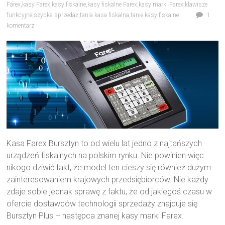
Farex
,
kasy Farex
,
kasy fiskalne
,
kasy fiskalne Farex
,
kasy marki Farex
,
klawisze
funkcyjne
,
szybka sprzedaż
,
tania kasa fiskalna
,
tanie kasy fiskalne
1
komentarz
Kasa Farex Bursztyn to od wielu lat jedno z najtańszych
urządzeń fiskalnych na polskim rynku. Nie powinien więc
nikogo dziwić fakt, że model ten cieszy się również dużym
zainteresowaniem krajowych przedsiębiorców. Nie każdy
zdaje sobie jednak sprawę z faktu, że od jakiegoś czasu w
ofercie dostawców technologii sprzedaży znajduje się
Bursztyn Plus – następca znanej kasy marki Farex.