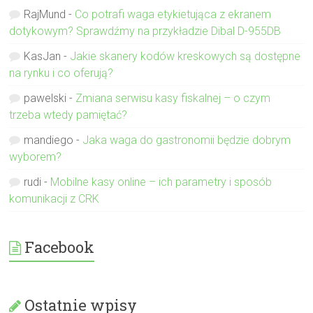
RajMund
-
Co potrafi waga etykietująca z ekranem
dotykowym? Sprawdźmy na przykładzie Dibal D-955DB
KasJan
-
Jakie skanery kodów kreskowych są dostępne
na rynku i co oferują?
pawelski
-
Zmiana serwisu kasy fiskalnej – o czym
trzeba wtedy pamiętać?
mandiego
-
Jaka waga do gastronomii będzie dobrym
wyborem?
rudi
-
Mobilne kasy online – ich parametry i sposób
komunikacji z CRK
Facebook
Ostatnie wpisy