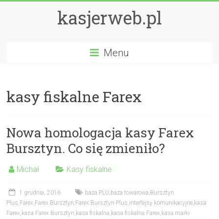
kasjerweb.pl
Menu
kasy fiskalne Farex
Nowa homologacja kasy Farex
Bursztyn. Co się zmieniło?
Michał
Kasy fiskalne
1 grudnia, 2016
baza PLU
,
baza towarowa
,
Bursztyn
Plus
,
Farex
,
Farex Bursztyn
,
Farex Bursztyn Plus
,
interfejsy komunikacyjne
,
kasa
Farex
,
kasa Farex Bursztyn
,
kasa fiskalna
,
kasa fiskalna Farex
,
kasa marki