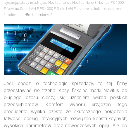
rejestrujące
,
kasy rejestrujące Novitus
,
nano e
,
Novitus Nano E
,
Novitus PS 4000
E
,
Novitus Sento LAN E
,
PS 4000 E
,
Sento LAN E
,
urządzenia fiskalne
,
urządzenie
fiskalne
komentarze 3
Jeśli chodzi o technologie sprzedaży, to tej firmy
przedstawiać nie trzeba. Kasy fiskalne marki Novitus od
długiego czasu cieszą się uznaniem wśród polskich
przedsiębiorców. Komfort wyboru urządzeń tego
producenta wynika często ze skutecznego połączenia
łatwości obsługi, atrakcyjnych rozwiązań konstrukcyjnych,
wysokich parametrów oraz nowoczesnych opcji. Ale co