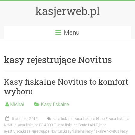
kasjerweb.pl
Menu
kasy rejestrujące Novitus
Kasy fiskalne Novitus to komfort
wyboru
Michał
Kasy fiskalne
6 sierpnia, 2015
kasa fiskalna
,
kasa fiskalna Nano E
,
kasa fiskalna
Novitus
,
kasa fiskalna PS 4000 E
,
kasa fiskalna Sento LAN E
,
kasa
rejestrująca
,
kasa rejestrująca Novitus
,
kasy fiskalne
,
kasy fiskalne Novitus
,
kasy