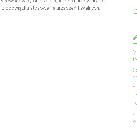
. I spowodowały one, że część podatników straciła
ń z obowiązku stosowania urządzeń fiskalnych.
Mo
te
C
d
D
J
na
Z
w
J