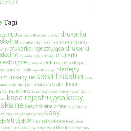
yborem?
Tagi
drukarka
aza PLU
Centralne Repozytorium Kas
iskalna
drukarka fiskalna
drukarka fiskalna online
drukarki
drukarka rejestrująca
snet
iskalne
drukarki
drukarki fiskalne Posnet
ejestrujące
elektroniczna kopia
e-paragon
interfejsy
aragonów
Elzab
Farex Bursztyn
kasa fiskalna
omunikacyjne
kasa
kasa
kasa fiskalna Novitus
skalna mobile hs ej
iskalna online
kasa fiskalna online ready
kasa fiskalna
kasy
kasa rejestrująca
snet
iskalne
kasy fiskalne online
kasy fiskalne
kasy
line ready
kasy fiskalne posnet
ejestrujące
klawisze funkcyjne
limit obrotu
Novitus
echanizm drukujący
Mobile HS EJ
online ready