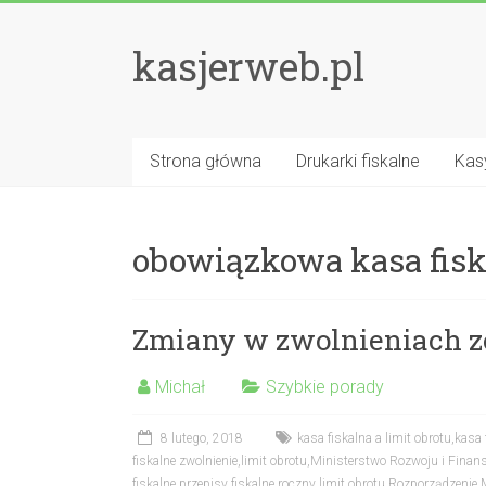
kasjerweb.pl
Strona główna
Drukarki fiskalne
Kasy
obowiązkowa kasa fis
Zmiany w zwolnieniach ze
Michał
Szybkie porady
8 lutego, 2018
kasa fiskalna a limit obrotu
,
kasa 
fiskalne zwolnienie
,
limit obrotu
,
Ministerstwo Rozwoju i Finan
fiskalne
,
przepisy fiskalne
,
roczny limit obrotu
,
Rozporządzenie 