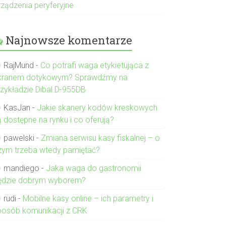
rządzenia peryferyjne
Najnowsze komentarze
RajMund
-
Co potrafi waga etykietująca z
kranem dotykowym? Sprawdźmy na
rzykładzie Dibal D-955DB
KasJan
-
Jakie skanery kodów kreskowych
ą dostępne na rynku i co oferują?
pawelski
-
Zmiana serwisu kasy fiskalnej – o
zym trzeba wtedy pamiętać?
mandiego
-
Jaka waga do gastronomii
ędzie dobrym wyborem?
rudi
-
Mobilne kasy online – ich parametry i
posób komunikacji z CRK