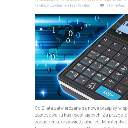
fiskalnych
,
zwolnienie z kasy fiskalnej
1 komentarz
Co 2 lata zatwierdzane są nowe przepisy w s
zastosowaniu kas rejestrujących. Za przygoto
zagadnienia, odpowiedzialne jest Ministerstw