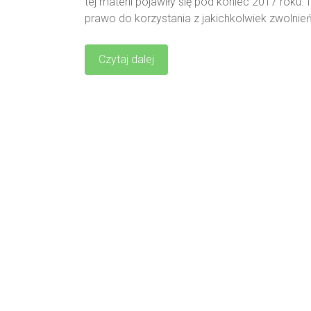
tej materii pojawiły się pod koniec 2017 roku
prawo do korzystania z jakichkolwiek zwolnie
Czytaj dalej