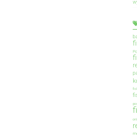
w
b
f
Po
f
r
p
k
fi
f
po
f
on
r
m