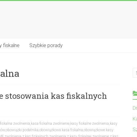
 fiskalne
Szybkie porady
kalna
 stosowania kas fiskalnych
Dr
K
fiskalna zwolnienia
,
kasa fiskalna zwolnienie
,
kasy fiskalne zwolnienia
,
kasy
S
sów
,
obowiązki podatnika
,
obowiązkowa kasa fiskalna
,
obowiązkowe kasy
MF
,
zwolnienia z kas fiskalnych
,
zwolnienia z kasy fiskalnej
,
zwolnienie z kas