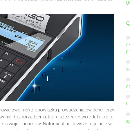
U
e
p
s
c
b
prawie zwolnień z obowiązku prowadzenia ewidencji przy
wanie Rozporządzenia, które szczegółowo zdefiniuje te
s
o Rozwoju i Finansów. Natomiast najnowsze regulacje w