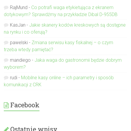
RajMund
-
Co potrafi waga etykietująca z ekranem
dotykowym? Sprawdźmy na przykładzie Dibal D-955DB
KasJan
-
Jakie skanery kodów kreskowych są dostępne
na rynku i co oferują?
pawelski
-
Zmiana serwisu kasy fiskalnej – o czym
trzeba wtedy pamiętać?
mandiego
-
Jaka waga do gastronomii będzie dobrym
wyborem?
rudi
-
Mobilne kasy online – ich parametry i sposób
komunikacji z CRK
Facebook
Ostatnie wpisy