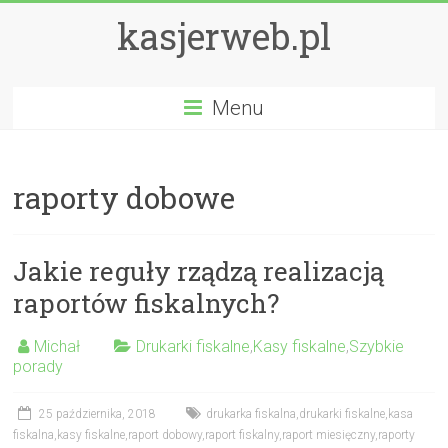
kasjerweb.pl
Menu
raporty dobowe
Jakie reguły rządzą realizacją
raportów fiskalnych?
Michał
Drukarki fiskalne
,
Kasy fiskalne
,
Szybkie
porady
25 października, 2018
drukarka fiskalna
,
drukarki fiskalne
,
kasa
fiskalna
,
kasy fiskalne
,
raport dobowy
,
raport fiskalny
,
raport miesięczny
,
raporty