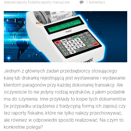
dobowe
,
raporty fiskalne
,
raporty miesięczne
1 komentarz
Jednym z głównych zadań przedsiębiorcy stosującego
kasę lub drukarkę rejestrującą jest wystawianie i wydawanie
klientom paragonów przy każdej dokonanej transakcji. Ale
oczywiście to nie jedyny rodzaj wydruków, z jakim podatnik
ma do czynienia. Inne przykłady to kopie tych dokumentów
(w przypadku urządzenia z tradycyjną formą ich zapisu) czy
też raporty fiskalne, które nie tylko należy przechowywać,
ale również w odpowiedni sposób realizować. Na czym to
konkretnie polega?