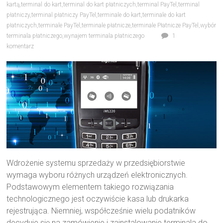
kartą
,
terminal do kart
,
terminal do kart płatniczych
,
terminal PayTel
,
terminal
płatniczy
,
terminal płatniczy PayTel
,
terminale do kart
,
terminale do kart
płatniczych
,
terminale PayTel
,
terminale płatnicze
,
terminale Płatnicze PayTel
,
wybór
terminala płatniczego
,
wynajem terminala płatniczego
1
komentarz
Wdrożenie systemu sprzedaży w przedsiębiorstwie
wymaga wyboru różnych urządzeń elektronicznych.
Podstawowym elementem takiego rozwiązania
technologicznego jest oczywiście kasa lub drukarka
rejestrująca. Niemniej, współcześnie wielu podatników
decyduje się na zamówienie i zainstalowanie terminala do