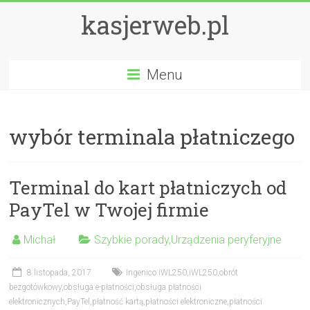
kasjerweb.pl
Menu
wybór terminala płatniczego
Terminal do kart płatniczych od
PayTel w Twojej firmie
Michał
Szybkie porady
,
Urządzenia peryferyjne
8 listopada, 2017
Ingenico iWL250
,
iWL250
,
obrót
bezgotówkowy
,
obsługa e-płatności
,
obsługa płatności
elektronicznych
,
PayTel
,
płatność kartą
,
płatności elektroniczne
,
płatności