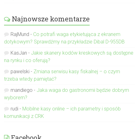
Najnowsze komentarze
RajMund
-
Co potrafi waga etykietująca z ekranem
dotykowym? Sprawdźmy na przykładzie Dibal D-955DB
KasJan
-
Jakie skanery kodów kreskowych są dostępne
na rynku i co oferują?
pawelski
-
Zmiana serwisu kasy fiskalnej – o czym
trzeba wtedy pamiętać?
mandiego
-
Jaka waga do gastronomii będzie dobrym
wyborem?
rudi
-
Mobilne kasy online – ich parametry i sposób
komunikacji z CRK
Facebook