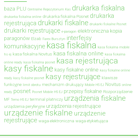
drukarka fiskalna
baza PLU
Centralne Repozytorium Kas
drukarka
drukarka fiskalna Posnet
drukarka fiskalna online
drukarki fiskalne
rejestrująca
drukarki fiskalne Posnet
drukarki rejestrujące
elektroniczna kopia
e-paragon
interfejsy
paragonów
Elzab
Farex Bursztyn
kasa fiskalna
komunikacyjne
kasa fiskalna mobile
kasa fiskalna online
kasa fiskalna Novitus
hs ej
kasa fiskalna
kasa rejestrująca
online ready
kasa fiskalna posnet
kasy fiskalne
kasy fiskalne online
kasy fiskalne online
kasy rejestrujące
klawisze
ready
kasy fiskalne posnet
Novitus
funkcyjne
mechanizm drukujący
limit obrotu
Mobile HS EJ
online
posnet
przepisy fiskalne
Rozporządzenie
ready
Posnet Mobile HS EJ
urządzenia fiskalne
MF
terminal płatniczy
Temo HS EJ
urządzenia rejestrujące
urządzenia peryferyjne
urządzenie fiskalne
urządzenie
rejestrujące
waga elektroniczna
waga etykietująca