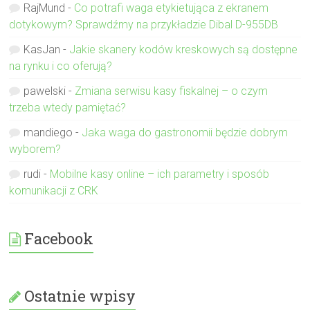
RajMund
-
Co potrafi waga etykietująca z ekranem
dotykowym? Sprawdźmy na przykładzie Dibal D-955DB
KasJan
-
Jakie skanery kodów kreskowych są dostępne
na rynku i co oferują?
pawelski
-
Zmiana serwisu kasy fiskalnej – o czym
trzeba wtedy pamiętać?
mandiego
-
Jaka waga do gastronomii będzie dobrym
wyborem?
rudi
-
Mobilne kasy online – ich parametry i sposób
komunikacji z CRK
Facebook
Ostatnie wpisy