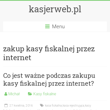
kasjerweb.pl
Menu
zakup kasy fiskalnej przez
internet
Co jest ważne podczas zakupu
kasy fiskalnej przez internet?
Michał
Kasy fiskalne
27 kwietnia, 2016
kasa fiskalna
,
kasa rejestrująca
,
kasy