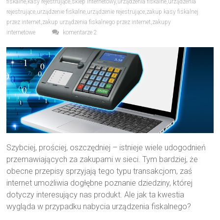
fiskalne
,
kasy rejestrujące
,
sklep internetowy
,
urządzenia fiskalne
,
urządzenia
rejestrujące
,
urządzenie fiskalne
,
urządzenie rejestrujące
,
zakup kasy fiskalnej
przez internet
,
zakup urządzenia fiskalnego przez internet
,
zakupy
internetowe
komentarze 2
Szybciej, prościej, oszczędniej – istnieje wiele udogodnień
przemawiających za zakupami w sieci. Tym bardziej, że
obecne przepisy sprzyjają tego typu transakcjom, zaś
internet umożliwia dogłębne poznanie dziedziny, której
dotyczy interesujący nas produkt. Ale jak ta kwestia
wygląda w przypadku nabycia urządzenia fiskalnego?