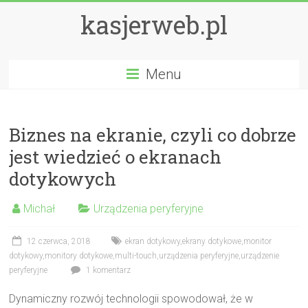
kasjerweb.pl
Menu
Biznes na ekranie, czyli co dobrze
jest wiedzieć o ekranach
dotykowych
Michał
Urządzenia peryferyjne
12 czerwca, 2018
ekran dotykowy
,
ekrany dotykowe
,
monitor
dotykowy
,
monitory dotykowe
,
multi-touch
,
urządzenia peryferyjne
,
urządzenie
peryferyjne
1 komentarz
Dynamiczny rozwój technologii spowodował, że w