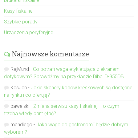
Drukarki fiskalne
Kasy fiskalne
Szybkie porady
Urządzenia peryferyjne
Najnowsze komentarze
RajMund
-
Co potrafi waga etykietująca z ekranem
dotykowym? Sprawdźmy na przykładzie Dibal D-955DB
KasJan
-
Jakie skanery kodów kreskowych są dostępne
na rynku i co oferują?
pawelski
-
Zmiana serwisu kasy fiskalnej – o czym
trzeba wtedy pamiętać?
mandiego
-
Jaka waga do gastronomii będzie dobrym
wyborem?