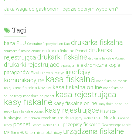
Jaka waga do gastronomii będzie dobrym wyborem?
Tagi
drukarka fiskalna
baza PLU
Centralne Repozytorium Kas
drukarka
drukarka fiskalna Posnet
drukarka fiskalna online
drukarki fiskalne
rejestrująca
drukarki fiskalne Posnet
drukarki rejestrujące
elektroniczna kopia
e-paragon
interfejsy
paragonów
Elzab
Farex Bursztyn
kasa fiskalna
komunikacyjne
kasa fiskalna mobile
kasa fiskalna online
kasa fiskalna Novitus
hs ej
kasa fiskalna
kasa rejestrująca
online ready
kasa fiskalna posnet
kasy fiskalne
kasy fiskalne online
kasy fiskalne online
kasy rejestrujące
klawisze
ready
kasy fiskalne posnet
Novitus
funkcyjne
mechanizm drukujący
limit obrotu
Mobile HS EJ
online
posnet
przepisy fiskalne
Rozporządzenie
ready
Posnet Mobile HS EJ
urządzenia fiskalne
MF
terminal płatniczy
Temo HS EJ