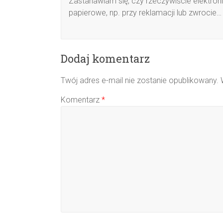
Zastanawiam się, czy rzeczywiście elektron
papierowe, np. przy reklamacji lub zwrocie…
Dodaj komentarz
Twój adres e-mail nie zostanie opublikowany.
Komentarz
*