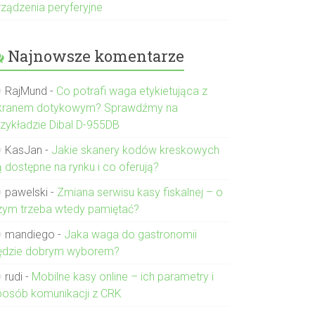
rządzenia peryferyjne
Najnowsze komentarze
RajMund
-
Co potrafi waga etykietująca z
kranem dotykowym? Sprawdźmy na
rzykładzie Dibal D-955DB
KasJan
-
Jakie skanery kodów kreskowych
ą dostępne na rynku i co oferują?
pawelski
-
Zmiana serwisu kasy fiskalnej – o
zym trzeba wtedy pamiętać?
mandiego
-
Jaka waga do gastronomii
ędzie dobrym wyborem?
rudi
-
Mobilne kasy online – ich parametry i
posób komunikacji z CRK