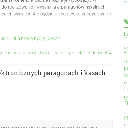
wiednim momencie, będzie można je wyposażyć w
w
 do realizowanie i wysyłania e-paragonów fiskalnych.
pewien wydatek. Ale będzie on na pewno zdecydowanie
b
kupić i jaka może być jej cena?
f
Po
ne, intuicyjne w obsłudze… takie są kolektory danych!
→
f
r
p
lektronicznych paragonach i kasach
k
fi
f
po
f
on
r
m