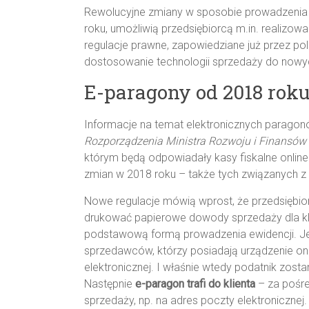
Rewolucyjne zmiany w sposobie prowadzenia e
roku, umożliwią przedsiębiorcą m.in. realizowa
regulacje prawne, zapowiedziane już przez p
dostosowanie technologii sprzedaży do now
E-paragony od 2018 rok
Informacje na temat elektronicznych paragonó
Rozporządzenia Ministra Rozwoju i Finansów
którym będą odpowiadały kasy fiskalne onlin
zmian w 2018 roku – także tych związanych z
Nowe regulacje mówią wprost, że przedsiębiorc
drukować papierowe dowody sprzedaży dla kli
podstawową formą prowadzenia ewidencji. Je
sprzedawców, którzy posiadają urządzenie onl
elektronicznej. I właśnie wtedy podatnik zost
Następnie
e-paragon trafi do klienta
– za pośr
sprzedaży, np. na adres poczty elektronicznej.