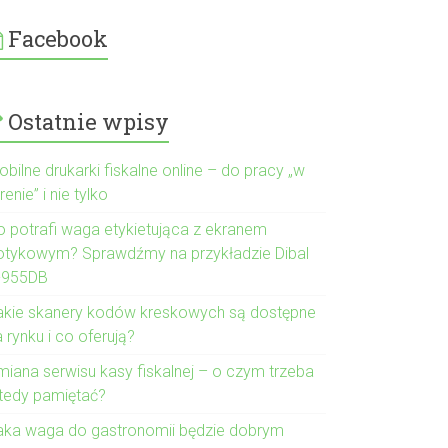
Facebook
Ostatnie wpisy
bilne drukarki fiskalne online – do pracy „w
renie” i nie tylko
o potrafi waga etykietująca z ekranem
otykowym? Sprawdźmy na przykładzie Dibal
-955DB
akie skanery kodów kreskowych są dostępne
 rynku i co oferują?
miana serwisu kasy fiskalnej – o czym trzeba
tedy pamiętać?
aka waga do gastronomii będzie dobrym