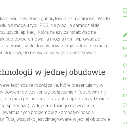
kreśleniu niewielkich gabarytów oraz mobilności. Warto
ieniu od modelu typu POS, nie pracuje samodzielnie.
 użyciu aplikacji, którą należy zainstalować na
 takiego oprogramowania można m.in. wprowadzić
nem. Niemniej, wielu dostawców oferuje zakup terminala
Mo
nologii często nie wiąże się więc z dodatkowym
te
C
chnologii w jednej obudowie
d
D
wane technicznie rozwiązanie, które prezentujemy w
J
my bowiem do czynienia z połączeniem (dosłownym!)
na
o, terminala płatniczego oraz aplikacji do zarządzania e-
Z
samą sprzedażą). Wdrożenie takiego rozwiązania
w
.in. ewentualnych problemów z kompatybilnością
. Tutaj wszystko jest zintegrowane w jednej obudowie
J