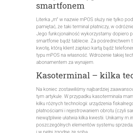
smartfonem
Literka „m” w nazwie mPOS służy nie tylko pod
pamiętać, że taki terminal płatniczy, w odróżn
Jego funkcjonalność wykorzystamy dopiero przy
smartfonie bądź tablecie. Za pośrednictwem
kwotę, którą klient zapłaci kartą bądź telefo
typu mPOS na własność. Wdrożenie takiej tech
abonamentem za wynajem.
Kasoterminal – kilka te
Na koniec zostawiliśmy najbardziej zaawanso
tym artykule. W przypadku kasoterminala ma
kilku różnych technologii: urządzenia fiskalneg
płatnościami i rejestrowaniem obrotu (czyli 
niewątpliwie ułatwia kilka kwestii. Unikamy m
poszczególnych elementów systemu sprzedaży
i w pełni zgodne ze sobą.