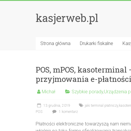
kasjerweb.pl
Strona główna
Drukarki fiskalne
Kasy
POS, mPOS, kasoterminal –
przyjmowania e-płatnośc
Michał
Szybkie porady
,
Urządzenia p
13 grudnia, 2019
jaki terminal płatniczy
,
kasoter
POS
1 komentarz
Płatności elektroniczne towarzyszą nam niem
właśnie na taką formę sfinalizowania transakc