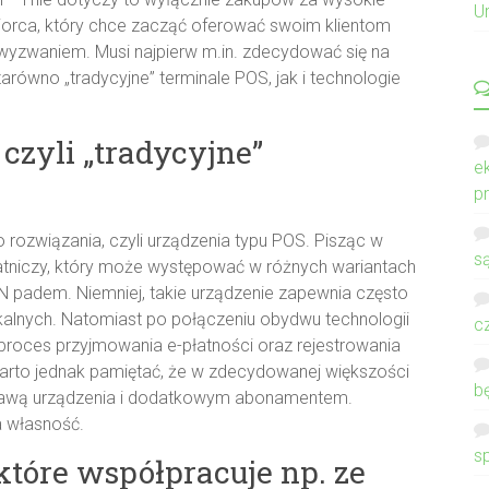
U
biorca, który chce zacząć oferować swoim klientom
a wyzwaniem. Musi najpierw m.in. zdecydować się na
arówno „tradycyjne” terminale POS, jak i technologie
czyli „tradycyjne”
e
p
rozwiązania, czyli urządzenia typu POS. Pisząc w
s
łatniczy, który może występować w różnych wariantach
N padem. Niemniej, takie urządzenie zapewnia często
kalnych. Natomiast po połączeniu obydwu technologii
c
oces przyjmowania e-płatności oraz rejestrowania
warto jednak pamiętać, że w zdecydowanej większości
b
żawą urządzenia i dodatkowym abonamentem.
na własność.
s
tóre współpracuje np. ze