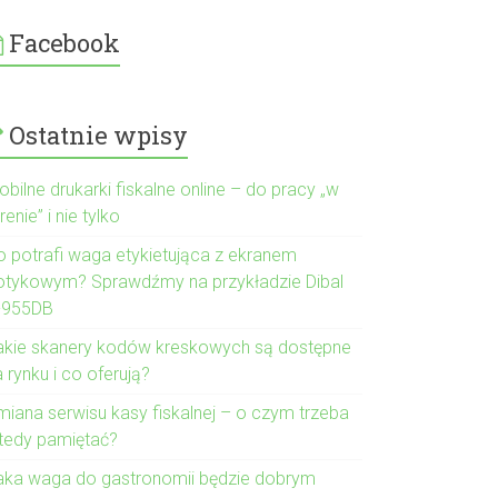
Facebook
Ostatnie wpisy
bilne drukarki fiskalne online – do pracy „w
renie” i nie tylko
o potrafi waga etykietująca z ekranem
otykowym? Sprawdźmy na przykładzie Dibal
-955DB
akie skanery kodów kreskowych są dostępne
 rynku i co oferują?
miana serwisu kasy fiskalnej – o czym trzeba
tedy pamiętać?
aka waga do gastronomii będzie dobrym