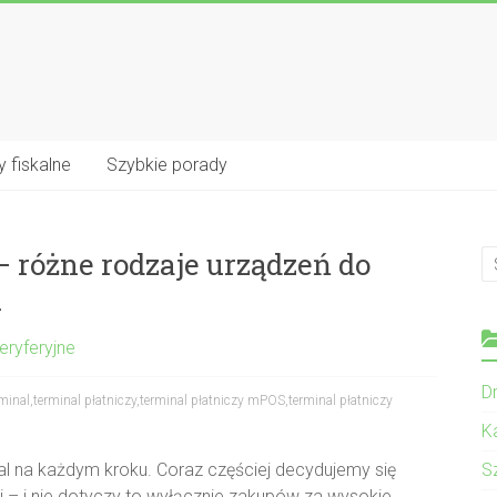
 fiskalne
Szybkie porady
 różne rodzaje urządzeń do
i
eryferyjne
Dr
minal
,
terminal płatniczy
,
terminal płatniczy mPOS
,
terminal płatniczy
K
al na każdym kroku. Coraz częściej decydujemy się
S
ji – i nie dotyczy to wyłącznie zakupów za wysokie