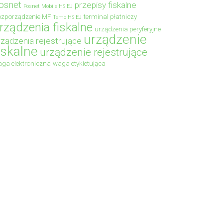
osnet
przepisy fiskalne
Posnet Mobile HS EJ
zporządzenie MF
terminal płatniczy
Temo HS EJ
rządzenia fiskalne
urządzenia peryferyjne
urządzenie
rządzenia rejestrujące
iskalne
urządzenie rejestrujące
ga elektroniczna
waga etykietująca