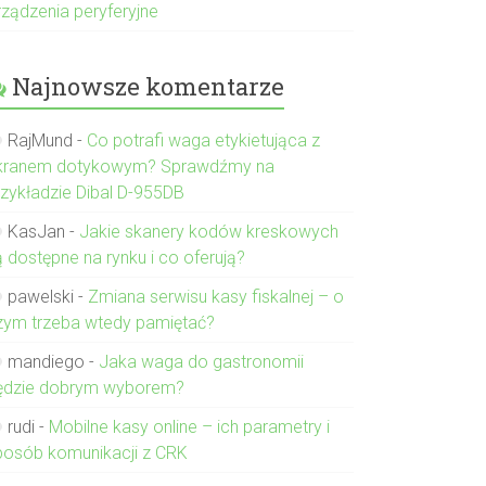
rządzenia peryferyjne
Najnowsze komentarze
RajMund
-
Co potrafi waga etykietująca z
kranem dotykowym? Sprawdźmy na
rzykładzie Dibal D-955DB
KasJan
-
Jakie skanery kodów kreskowych
ą dostępne na rynku i co oferują?
pawelski
-
Zmiana serwisu kasy fiskalnej – o
zym trzeba wtedy pamiętać?
mandiego
-
Jaka waga do gastronomii
ędzie dobrym wyborem?
rudi
-
Mobilne kasy online – ich parametry i
posób komunikacji z CRK