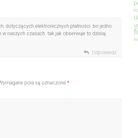
p
Ro
u
u
ych, dotyczących elektronicznych płatności. bo jedno
f
m w naszych czasach. tak jak obserwuje to dzisiaj
wa
Odpowiedz
Wymagane pola są oznaczone
*