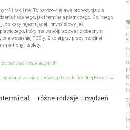
w
nym? I tak, i nie. To bardzo ciekawa propozycja dla
zenia fiskalnego, jak i terminala płatniczego. Co innego
ż z kasy rejestrującej. Innymi słowy, jeśli
a płatniczego, który ma współpracować z obecnym
b
one wcześniej POS-y. Z kolei przy pracy mobilnej
f
 smartfony i tablety.
Po
f
r
 procedurach instalacyjnych!
p
k
ulepszona” wersja popularnej drukarki fiskalnej Posnet
→
fi
f
oterminal – różne rodzaje urządzeń
po
f
on
r
m