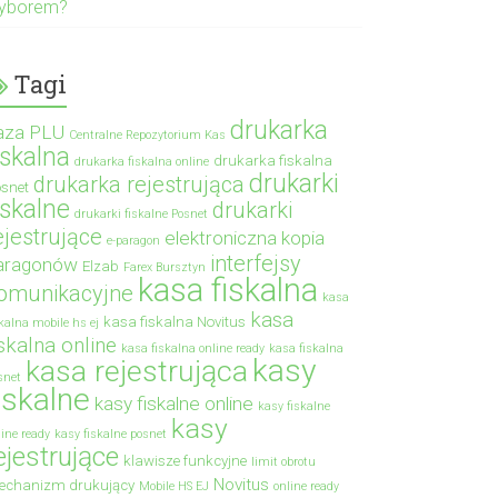
yborem?
Tagi
drukarka
aza PLU
Centralne Repozytorium Kas
iskalna
drukarka fiskalna
drukarka fiskalna online
drukarki
drukarka rejestrująca
snet
iskalne
drukarki
drukarki fiskalne Posnet
ejestrujące
elektroniczna kopia
e-paragon
interfejsy
aragonów
Elzab
Farex Bursztyn
kasa fiskalna
omunikacyjne
kasa
kasa
kasa fiskalna Novitus
skalna mobile hs ej
iskalna online
kasa fiskalna online ready
kasa fiskalna
kasy
kasa rejestrująca
snet
iskalne
kasy fiskalne online
kasy fiskalne
kasy
line ready
kasy fiskalne posnet
ejestrujące
klawisze funkcyjne
limit obrotu
Novitus
echanizm drukujący
Mobile HS EJ
online ready