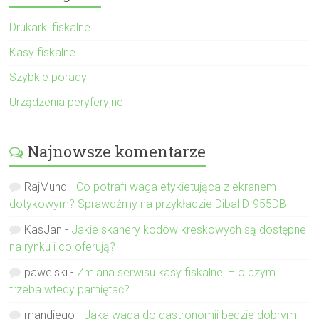
Drukarki fiskalne
Kasy fiskalne
Szybkie porady
Urządzenia peryferyjne
Najnowsze komentarze
RajMund
-
Co potrafi waga etykietująca z ekranem
dotykowym? Sprawdźmy na przykładzie Dibal D-955DB
KasJan
-
Jakie skanery kodów kreskowych są dostępne
na rynku i co oferują?
pawelski
-
Zmiana serwisu kasy fiskalnej – o czym
trzeba wtedy pamiętać?
mandiego
-
Jaka waga do gastronomii będzie dobrym