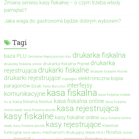
Zmiana serwisu kasy fiskalnej – o czym trzeba wtedy
pamiętać?
Jaka waga do gastronomii będzie dobrym wyborem?
Tagi
drukarka fiskalna
baza PLU
Centralne Repozytorium Kas
drukarka
drukarka fiskalna Posnet
drukarka fiskalna online
drukarki fiskalne
rejestrująca
drukarki fiskalne Posnet
drukarki rejestrujące
elektroniczna kopia
e-paragon
interfejsy
paragonów
Elzab
Farex Bursztyn
kasa fiskalna
komunikacyjne
kasa fiskalna mobile
kasa fiskalna online
kasa fiskalna Novitus
hs ej
kasa fiskalna
kasa rejestrująca
online ready
kasa fiskalna posnet
kasy fiskalne
kasy fiskalne online
kasy fiskalne online
kasy rejestrujące
klawisze
ready
kasy fiskalne posnet
Novitus
funkcyjne
mechanizm drukujący
limit obrotu
Mobile HS EJ
online
posnet
przepisy fiskalne