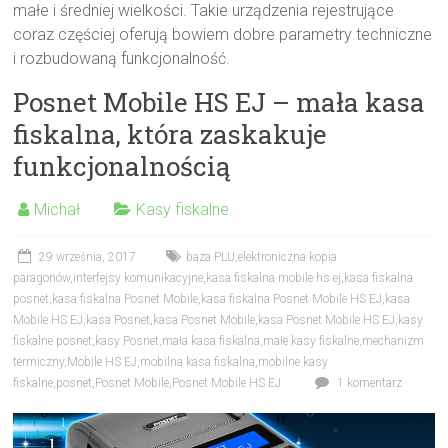
małe i średniej wielkości. Takie urządzenia rejestrujące
coraz częściej oferują bowiem dobre parametry techniczne
i rozbudowaną funkcjonalność.
Posnet Mobile HS EJ – mała kasa
fiskalna, która zaskakuje
funkcjonalnością
Michał
Kasy fiskalne
29 września, 2017
baza PLU
,
elektroniczna kopia
paragonów
,
interfejsy komunikacyjne
,
kasa fiskalna mobile hs ej
,
kasa fiskalna
posnet
,
kasa fiskalna Posnet Mobile
,
kasa fiskalna Posnet Mobile HS EJ
,
kasa
Mobile HS EJ
,
kasa Posnet
,
kasa Posnet Mobile
,
kasa Posnet Mobile HS EJ
,
kasy
fiskalne posnet
,
kasy Posnet
,
mała kasa fiskalna
,
małe kasy fiskalne
,
mechanizm
termiczny
,
Mobile HS EJ
,
mobilna kasa fiskalna
,
mobilne kasy
fiskalne
,
posnet
,
Posnet Mobile
,
Posnet Mobile HS EJ
1 komentarz