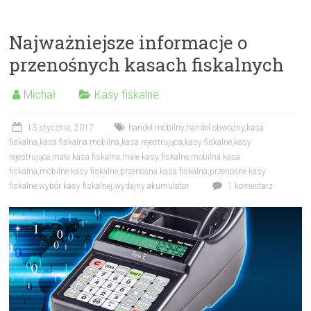
Najważniejsze informacje o
przenośnych kasach fiskalnych
Michał
Kasy fiskalne
13 stycznia, 2017
handel mobilny
,
handel obwoźny
,
kasa
fiskalna
,
kasa fiskalna mobilna
,
kasa rejestrująca
,
kasy fiskalne
,
kasy
rejestrujące
,
mała kasa fiskalna
,
małe kasy fiskalne
,
mobilna kasa
fiskalna
,
mobilne kasy fiskalne
,
przenośna kasa fiskalna
,
przenośne kasy
fiskalne
,
wybór kasy fiskalnej
,
wydajny akumulator
1 komentarz