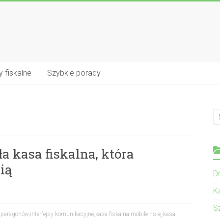
 fiskalne
Szybkie porady
y
a kasa fiskalna, która
ią
Dr
K
S
a paragonów
,
interfejsy komunikacyjne
,
kasa fiskalna mobile hs ej
,
kasa