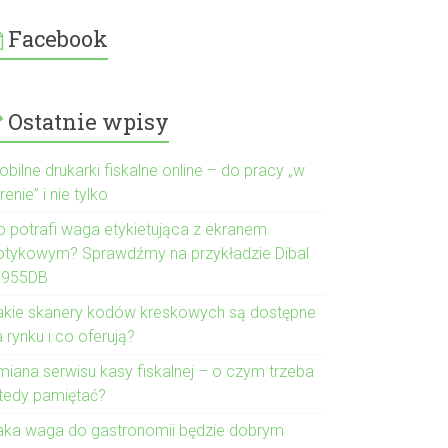
Facebook
Ostatnie wpisy
bilne drukarki fiskalne online – do pracy „w
renie” i nie tylko
o potrafi waga etykietująca z ekranem
otykowym? Sprawdźmy na przykładzie Dibal
-955DB
akie skanery kodów kreskowych są dostępne
 rynku i co oferują?
miana serwisu kasy fiskalnej – o czym trzeba
tedy pamiętać?
aka waga do gastronomii będzie dobrym