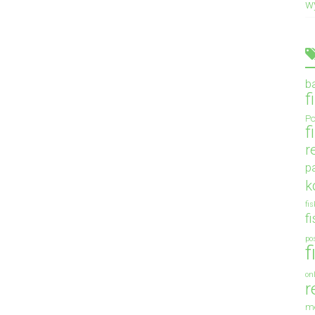
w
b
f
Po
f
r
p
k
fi
f
po
f
on
r
m