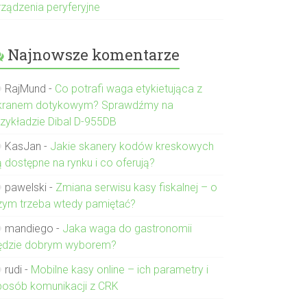
rządzenia peryferyjne
Najnowsze komentarze
RajMund
-
Co potrafi waga etykietująca z
kranem dotykowym? Sprawdźmy na
rzykładzie Dibal D-955DB
KasJan
-
Jakie skanery kodów kreskowych
ą dostępne na rynku i co oferują?
pawelski
-
Zmiana serwisu kasy fiskalnej – o
zym trzeba wtedy pamiętać?
mandiego
-
Jaka waga do gastronomii
ędzie dobrym wyborem?
rudi
-
Mobilne kasy online – ich parametry i
posób komunikacji z CRK