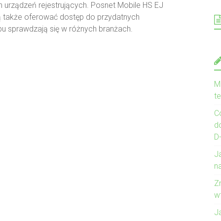
ich urządzeń rejestrujących. Posnet Mobile HS EJ
ą także oferować dostęp do przydatnych
ypu sprawdzają się w różnych branżach.
Mo
te
C
d
D
J
na
Z
w
J