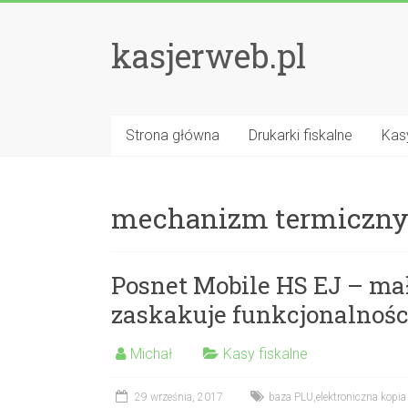
kasjerweb.pl
Strona główna
Drukarki fiskalne
Kasy
mechanizm termiczn
Posnet Mobile HS EJ – mał
zaskakuje funkcjonalnośc
Michał
Kasy fiskalne
29 września, 2017
baza PLU
,
elektroniczna kopi