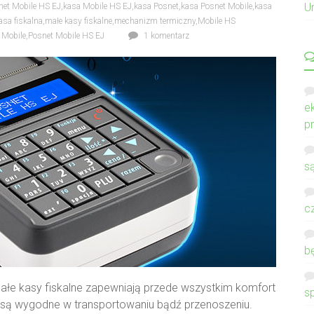
U
net Mobile HS EJ
,
kasa Mobile HS EJ
,
kasa Posnet
,
kasa Posnet Mobile
,
kasa
asa fiskalna
,
małe kasy fiskalne
,
mechanizm termiczny
,
Mobile HS
 Mobile
,
Posnet Mobile HS EJ
1 komentarz
e
p
s
c
b
małe kasy fiskalne zapewniają przede wszystkim komfort
s
ż są wygodne w transportowaniu bądź przenoszeniu.