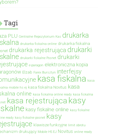
yborem?
Tagi
drukarka
aza PLU
Centralne Repozytorium Kas
iskalna
drukarka fiskalna
drukarka fiskalna online
drukarki
drukarka rejestrująca
snet
iskalne
drukarki
drukarki fiskalne Posnet
ejestrujące
elektroniczna kopia
e-paragon
interfejsy
aragonów
Elzab
Farex Bursztyn
kasa fiskalna
omunikacyjne
kasa
kasa
kasa fiskalna Novitus
skalna mobile hs ej
iskalna online
kasa fiskalna online ready
kasa fiskalna
kasy
kasa rejestrująca
snet
iskalne
kasy fiskalne online
kasy fiskalne
kasy
line ready
kasy fiskalne posnet
ejestrujące
klawisze funkcyjne
limit obrotu
Novitus
echanizm drukujący
Mobile HS EJ
online ready