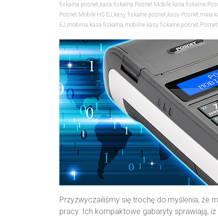
fiskalna posnet
,
kasa fiskalna Posnet Mobile
,
kasa fiskalna Pos
Posnet Mobile HS EJ
,
kasy fiskalne posnet
,
kasy Posnet
,
mała k
EJ
,
mobilna kasa fiskalna
,
mobilne kasy fiskalne
,
posnet
,
Posnet
Przyzwyczailiśmy się trochę do myślenia, że 
pracy. Ich kompaktowe gabaryty sprawiają, i